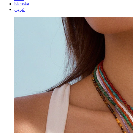
íslenska
عربي