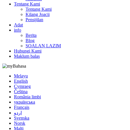
Tentang Kami
Tentang Kami
Kilang Joacii
Pensijilan
Adat
info
Berita
Blog
SOALAN LAZIM
Hubungi Kami
Maklum balas
Bahasa
Melayu
English
Cymraeg
Čeština
România limbi
українська
Français
اردو
Svenska
Norsk
Malti